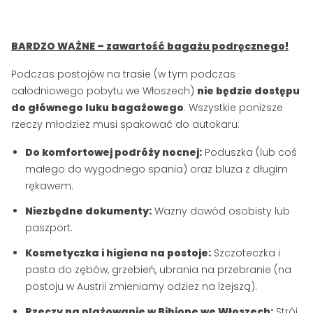
BARDZO WAŻNE – zawartość bagażu podręcznego!
Podczas postojów na trasie (w tym podczas
całodniowego pobytu we Włoszech)
nie będzie dostępu
do głównego luku bagażowego
. Wszystkie poniższe
rzeczy młodzież musi spakować do autokaru:
Do komfortowej podróży nocnej:
Poduszka (lub coś
małego do wygodnego spania) oraz bluza z długim
rękawem.
Niezbędne dokumenty:
Ważny dowód osobisty lub
paszport.
Kosmetyczka i higiena na postoje:
Szczoteczka i
pasta do zębów, grzebień, ubrania na przebranie (na
postoju w Austrii zmieniamy odzież na lżejszą).
Rzeczy na plażowanie w Bibione we Włoszech:
Strój