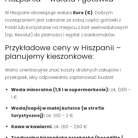
W Hiszpanii obowiązuje waluta
Euro (€)
. Dobrym
rozwiązaniem jest zabranie ze sobą części gotówki z
Polski lub korzystanie na miejscu z kart wielowalutowych
(np. Revolut) do płatności i wypłat z bankomatów.
Przykładowe ceny w Hiszpanii –
planujemy kieszonkowe:
Warto orientacyjnie znać koszty drobnych zakupów i
przekąsek, aby odpowiednio zaplanować budżet:
Woda mineralna (1,5 l w supermarkecie):
ok. 0,60 –
1 €
Woda/napój w małej butelce (w strefie
turystycznej):
ok. 1,50 – 2 €
Kawa w kawiarni:
ok. 1,50 – 2,50 €
Tradycyjna hiszpańska przekąska (bocadillo /