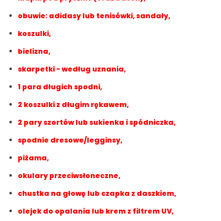
obuwie: adidasy lub tenisówki, sandały,
koszulki,
bielizna,
skarpetki - według uznania,
1 para długich spodni,
2 koszulki z długim rękawem,
2 pary szortów lub sukienka i spódniczka,
spodnie dresowe/legginsy,
piżama,
okulary przeciwsłoneczne,
chustka na głowę lub czapka z daszkiem,
olejek do opalania lub krem z filtrem UV,