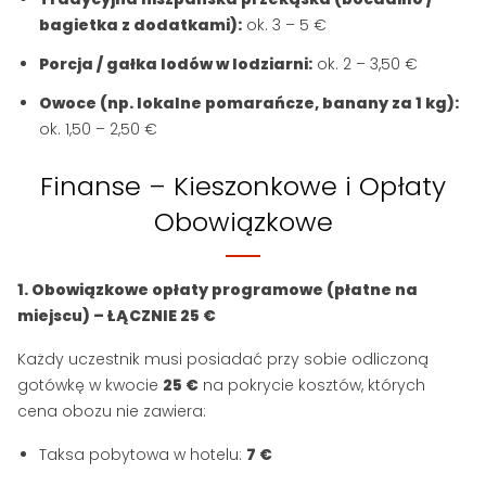
bagietka z dodatkami):
ok. 3 – 5 €
Porcja / gałka lodów w lodziarni:
ok. 2 – 3,50 €
Owoce (np. lokalne pomarańcze, banany za 1 kg):
ok. 1,50 – 2,50 €
Finanse – Kieszonkowe i Opłaty
Obowiązkowe
1. Obowiązkowe opłaty programowe (płatne na
miejscu) – ŁĄCZNIE 25 €
Każdy uczestnik musi posiadać przy sobie odliczoną
gotówkę w kwocie
25 €
na pokrycie kosztów, których
cena obozu nie zawiera:
Taksa pobytowa w hotelu:
7 €