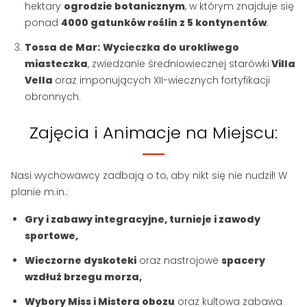
hektary
ogrodzie botanicznym
, w którym znajduje się
ponad
4000 gatunków roślin z 5 kontynentów
.
Tossa de Mar:
Wycieczka do urokliwego
miasteczka
, zwiedzanie średniowiecznej starówki
Villa
Vella
oraz imponujących XII-wiecznych fortyfikacji
obronnych.
Zajęcia i Animacje na Miejscu:
Nasi wychowawcy zadbają o to, aby nikt się nie nudził! W
planie m.in.:
Gry i zabawy integracyjne, turnieje i zawody
sportowe,
Wieczorne dyskoteki
oraz nastrojowe
spacery
wzdłuż brzegu morza,
Wybory Miss i Mistera obozu
oraz kultowa zabawa