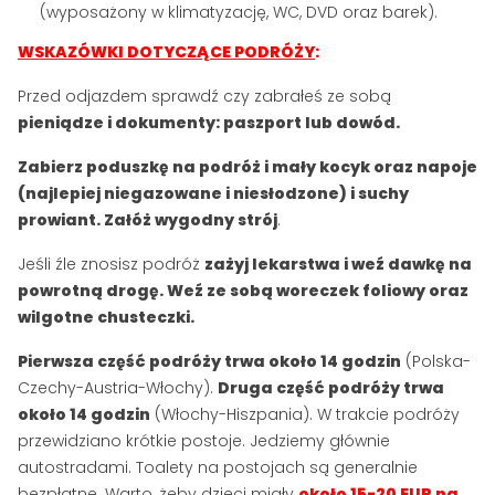
(wyposażony w klimatyzację, WC, DVD oraz barek).
WSKAZÓWKI DOTYCZĄCE PODRÓŻY
:
Przed odjazdem sprawdź czy zabrałeś ze sobą
pieniądze i dokumenty: paszport lub dowód.
Zabierz poduszkę na podróż i mały kocyk oraz napoje
(najlepiej niegazowane i niesłodzone) i suchy
prowiant. Załóż wygodny strój
.
Jeśli źle znosisz podróż
zażyj lekarstwa i weź dawkę na
powrotną drogę. Weź ze sobą woreczek foliowy oraz
wilgotne chusteczki.
Pierwsza część podróży trwa około 14 godzin
(Polska-
Czechy-Austria-Włochy).
Druga część podróży trwa
około 14 godzin
(Włochy-Hiszpania). W trakcie podróży
przewidziano krótkie postoje. Jedziemy głównie
autostradami. Toalety na postojach są generalnie
bezpłatne. Warto, żeby dzieci miały
około 15-20 EUR na