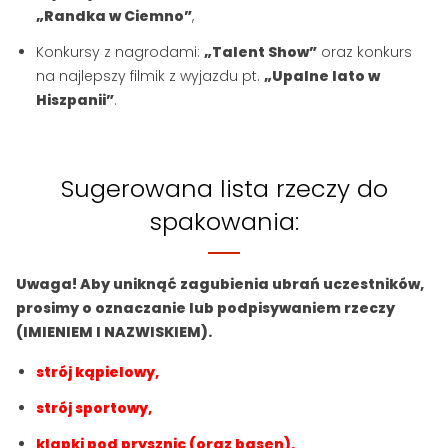
„Randka w Ciemno”
,
Konkursy z nagrodami:
„Talent Show”
oraz konkurs
na najlepszy filmik z wyjazdu pt.
„Upalne lato w
Hiszpanii”
.
Sugerowana lista rzeczy do
spakowania:
Uwaga! Aby uniknąć zagubienia ubrań uczestników,
prosimy o oznaczanie lub podpisywaniem rzeczy
(IMIENIEM I NAZWISKIEM).
strój kąpielowy,
strój sportowy,
klapki pod prysznic (oraz basen),