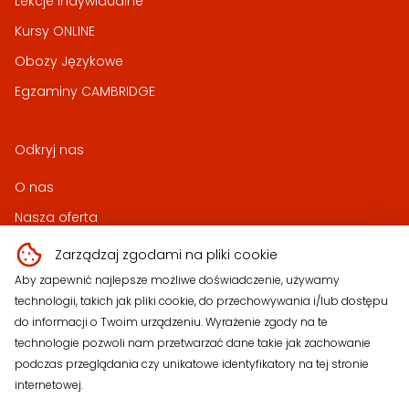
Lekcje Indywidualne
Kursy ONLINE
Obozy Językowe
Egzaminy CAMBRIDGE
Odkryj nas
O nas
Nasza oferta
Produkty
Zarządzaj zgodami na pliki cookie
Ciekawostki
Aby zapewnić najlepsze możliwe doświadczenie, używamy
technologii, takich jak pliki cookie, do przechowywania i/lub dostępu
Kontakt
do informacji o Twoim urządzeniu. Wyrażenie zgody na te
technologie pozwoli nam przetwarzać dane takie jak zachowanie
podczas przeglądania czy unikatowe identyfikatory na tej stronie
internetowej.
Sieć Szkół Językowych NACZYŃSCY Sp. z o.o.