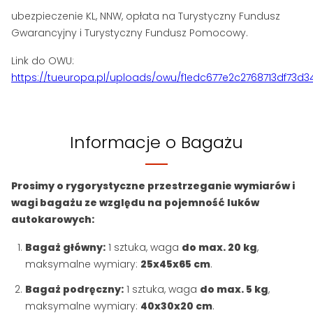
ubezpieczenie KL, NNW, opłata na Turystyczny Fundusz
Gwarancyjny i Turystyczny Fundusz Pomocowy.
Link do OWU:
https://tueuropa.pl/uploads/owu/f1edc677e2c2768713df73d3
Informacje o Bagażu
Prosimy o rygorystyczne przestrzeganie wymiarów i
wagi bagażu ze względu na pojemność luków
autokarowych:
Bagaż główny:
1 sztuka, waga
do max. 20 kg
,
maksymalne wymiary:
25x45x65 cm
.
Bagaż podręczny:
1 sztuka, waga
do max. 5 kg
,
maksymalne wymiary:
40x30x20 cm
.