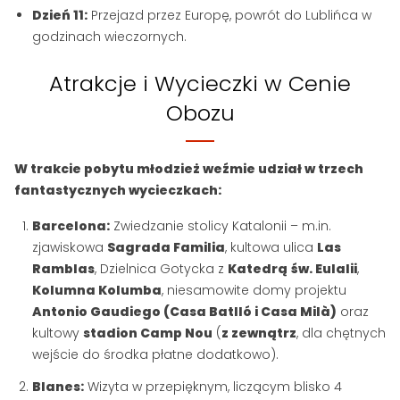
Dzień 11:
Przejazd przez Europę, powrót do Lublińca w
godzinach wieczornych.
Atrakcje i Wycieczki w Cenie
Obozu
W trakcie pobytu młodzież weźmie udział w trzech
fantastycznych wycieczkach:
Barcelona:
Zwiedzanie stolicy Katalonii – m.in.
zjawiskowa
Sagrada Familia
, kultowa ulica
Las
Ramblas
, Dzielnica Gotycka z
Katedrą
św. Eulalii
,
Kolumna Kolumba
, niesamowite domy projektu
Antonio Gaudiego (Casa Batlló i Casa Milà)
oraz
kultowy
stadion Camp Nou
(
z zewnątrz
, dla chętnych
wejście do środka płatne dodatkowo).
Blanes:
Wizyta w przepięknym, liczącym blisko 4