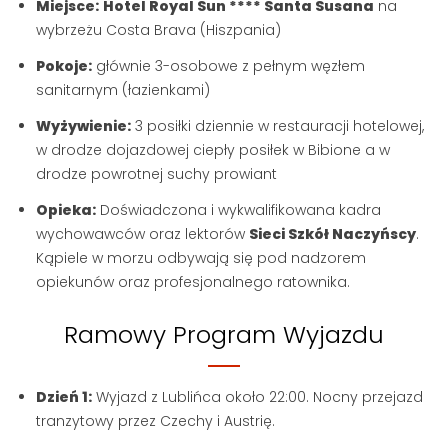
Miejsce:
Hotel Royal Sun **** Santa Susana
na
wybrzeżu Costa Brava (Hiszpania)
Pokoje:
głównie 3-osobowe z pełnym węzłem
sanitarnym (łazienkami)
Wyżywienie:
3 posiłki dziennie w restauracji hotelowej,
w drodze dojazdowej ciepły posiłek w Bibione a w
drodze powrotnej suchy prowiant
Opieka:
Doświadczona i wykwalifikowana kadra
wychowawców oraz lektorów
Sieci Szkół Naczyńscy
.
Kąpiele w morzu odbywają się pod nadzorem
opiekunów oraz profesjonalnego ratownika.
Ramowy Program Wyjazdu
Dzień 1:
Wyjazd z Lublińca około 22:00. Nocny przejazd
tranzytowy przez Czechy i Austrię.