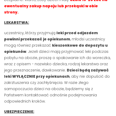
ewentualny zakup napoju lub przekąski w obie
strony.
LEKARSTWA:
uczestnicy, którzy przyjmują
leki przed odjazdem
powinni przekazać je opiekunom
, młodsi uczestnicy
mogą również przekazać
kieszonkowe do depozytu u
opiekunów
. Jeżeli dzieci mają przyjmować leki podczas
pobytu na obozie, proszę o spakowanie ich do woreczka,
wraz z opisem - nazwisko dziecka, rodzaj lekarstwa oraz
jego przeznaczenie, dawkowanie.
Dzieci będą zażywać
leki WYŁĄCZNIE przy opiekunach
, aby nie dopuścić do
zakrztuszenia czy zachłyśnięcia. W razie złego
samopoczucia dzieci na obozie, będziemy się z
Państwem kontaktować odnośnie podejmowania
odpowiednich kroków.
UBEZPIECZENIE: