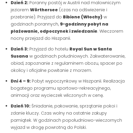
Dzień 2:
Poranny postój w Austrii nad malowniczym
jeziorem
Wörthersee
(czas na odświeżenie i
przebranie). Przyjazd do
Bibione (Włochy)
w
godzinach porannych,
9-godzinny pobyt na
plażowanie, odpoczynek i zwiedzanie
. Wieczorem
nocny przejazd do Hiszpanii.
Dzień 3:
Przyjazd do hotelu
Royal Sun w Santa
Susana
w godzinach południowych. Zakwaterowanie,
obiad, zapoznanie z regulaminem obozu, spacer po
okolicy i oficjalne powitanie z morzem.
Dni 4 – 9:
Pobyt wypoczynkowy w Hiszpanii. Realizacja
bogatego programu sportowo-rekreacyjnego,
animacji oraz wycieczek wliczonych w cenę.
Dzień 10:
Śniadanie, pakowanie, sprzątanie pokoi i
zdanie kluczy. Czas wolny na ostatnie zakupy
pamiątek. W godzinach popołudniowo-wieczornych
wyjazd w drogę powrotną do Polski.