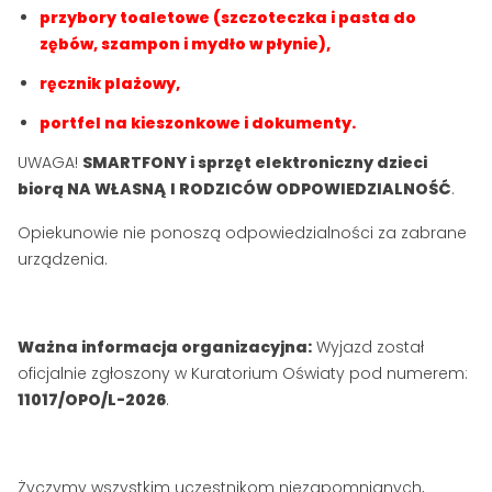
przybory toaletowe (szczoteczka i pasta do
zębów, szampon i mydło w płynie),
ręcznik plażowy,
portfel na kieszonkowe i dokumenty.
UWAGA!
SMARTFONY i sprzęt elektroniczny dzieci
biorą NA WŁASNĄ I RODZICÓW ODPOWIEDZIALNOŚĆ
.
Opiekunowie nie ponoszą odpowiedzialności za zabrane
urządzenia.
Ważna informacja organizacyjna:
Wyjazd został
oficjalnie zgłoszony w Kuratorium Oświaty pod numerem:
11017/OPO/L-2026
.
Życzymy wszystkim uczestnikom niezapomnianych,